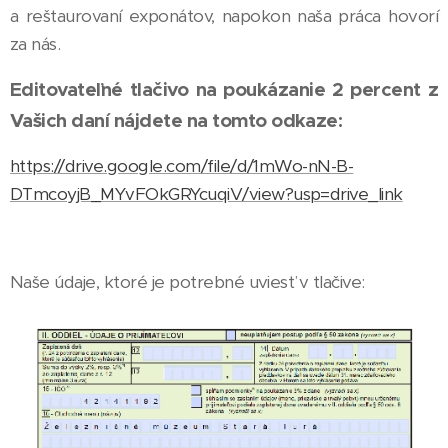
a reštaurovaní exponátov, napokon naša práca hovorí
za nás.
Editovateľné tlačivo na poukázanie 2 percent z
Vašich daní nájdete na tomto odkaze:
https://drive.google.com/file/d/1mWo-nN-B-
DTmcoyjB_MYvFOkGRYcuqiV/view?usp=drive_link
Naše údaje, ktoré je potrebné uviesť v tlačive: