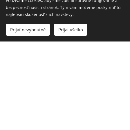
Používame cookies, aby sme zaistili správne fungovanie a
bezpečnosť našich stránok. Tým vám môžeme poskytnúť tú
najlepšiu skúsenosť z ich návštevy.
Prijať nevyhnutné
Prijať všetko
Vytvoriť stránky
Vytvorte si webové stránky zdarma!